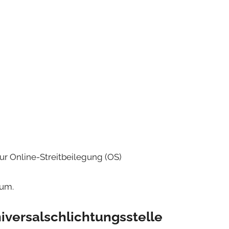
ur Online-Streitbeilegung (OS)
sum.
versal­schlichtungs­stelle