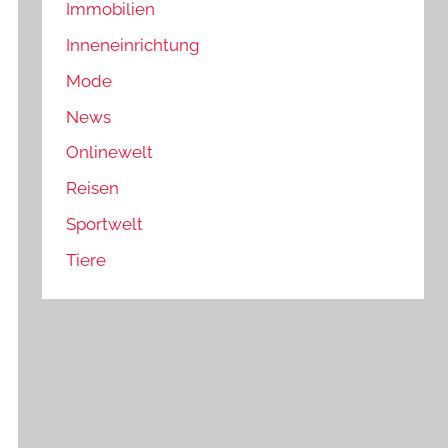
Immobilien
Inneneinrichtung
Mode
News
Onlinewelt
Reisen
Sportwelt
Tiere